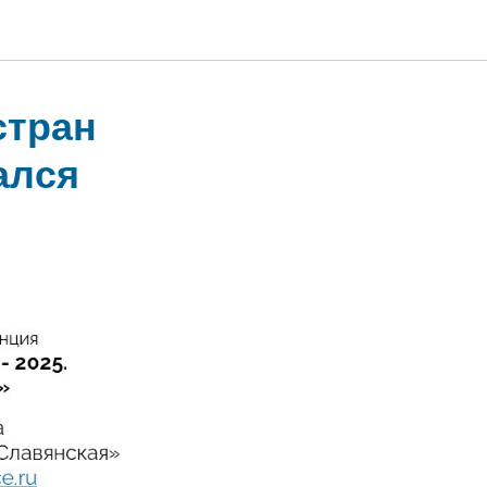
стран
ался