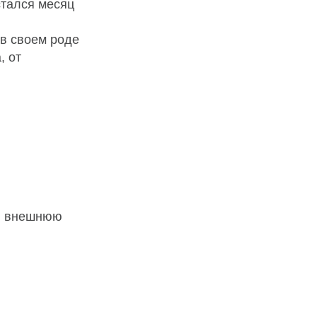
стался месяц
 в своем роде
, от
ы
 и внешнюю