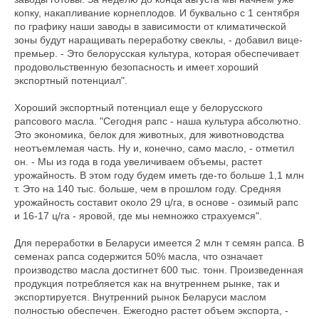
копку, накапливание корнеплодов. И буквально с 1 сентября
по графику наши заводы в зависимости от климатической
зоны будут наращивать переработку свеклы, - добавил вице-
премьер. - Это белорусская культура, которая обеспечивает
продовольственную безопасность и имеет хороший
экспортный потенциал".
Хороший экспортный потенциал еще у белорусского
рапсового масла. "Сегодня рапс - наша культура абсолютно.
Это экономика, белок для животных, для животноводства
неотъемлемая часть. Ну и, конечно, само масло, - отметил
он. - Мы из года в года увеличиваем объемы, растет
урожайность. В этом году будем иметь где-то больше 1,1 млн
т. Это на 140 тыс. больше, чем в прошлом году. Средняя
урожайность составит около 29 ц/га, в основе - озимый рапс
и 16-17 ц/га - яровой, где мы немножко страхуемся".
Для переработки в Беларуси имеется 2 млн т семян рапса. В
семенах рапса содержится 50% масла, что означает
производство масла достигнет 600 тыс. тонн. Произведенная
продукция потребляется как на внутреннем рынке, так и
экспортируется. Внутренний рынок Беларуси маслом
полностью обеспечен. Ежегодно растет объем экспорта, -