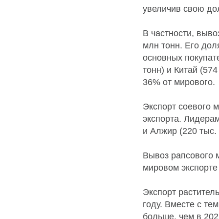
увеличив свою дол
В частности, выво
млн тонн. Его дол
основных покупате
тонн) и Китай (57
36% от мирового.
Экспорт соевого м
экспорта. Лидерам
и Алжир (220 тыс. 
Вывоз рапсового м
мировом экспорте
Экспорт раститель
году. Вместе с те
больше, чем в 202