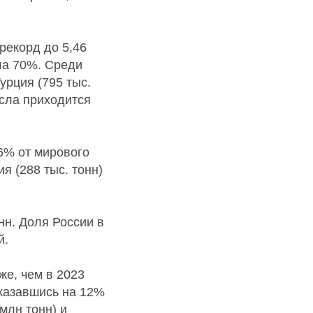
рекорд до 5,46
ла 70%. Среди
урция (795 тыс.
асла приходится
 6% от мирового
я (288 тыс. тонн)
нн. Доля России в
й.
же, чем в 2023
оказавшись на 12%
млн тонн) и