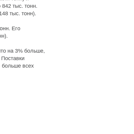
 842 тыс. тонн.
48 тыс. тонн).
онн. Его
н).
что на 3% больше,
. Поставки
е больше всех