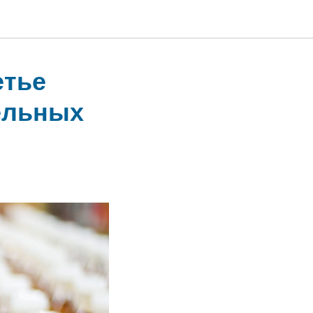
етье
ельных