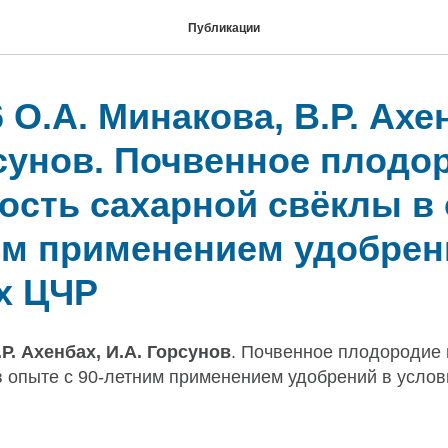
Публикации
 О.А. Минакова, В.Р. Ахе
рсунов. Почвенное плодо
ость сахарной свёклы в 
им применением удобрен
х ЦЧР
.Р. Ахенбах, И.А. Горсунов
. Почвенное плодородие 
в опыте с 90-летним применением удобрений в усло