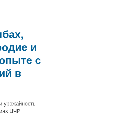
нбах,
родие и
опыте с
ий в
и урожайность
виях ЦЧР