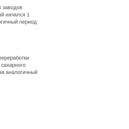
х заводов
ый начался 1
логичный период
переработки
 сахарного
 за аналогичный