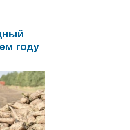
дный
ем году