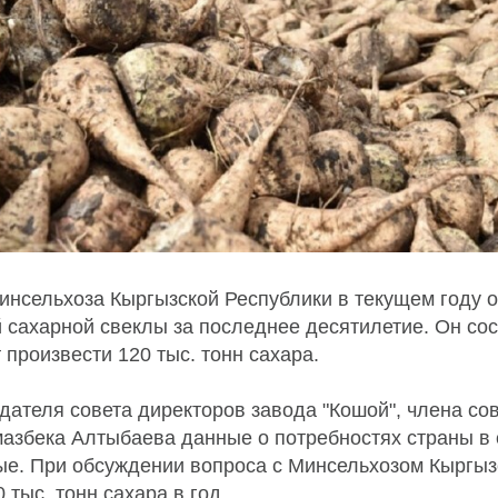
нсельхоза Кыргызской Республики в текущем году 
 сахарной свеклы за последнее десятилетие. Он сос
т произвести 120 тыс. тонн сахара.
дателя совета директоров завода "Кошой", члена со
мазбека Алтыбаева данные о потребностях страны в
ные. При обсуждении вопроса с Минсельхозом Кыргыз
 тыс. тонн сахара в год.