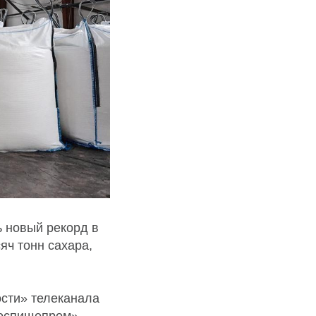
ь новый рекорд в
яч тонн сахара,
ости» телеканала
госпищепром»