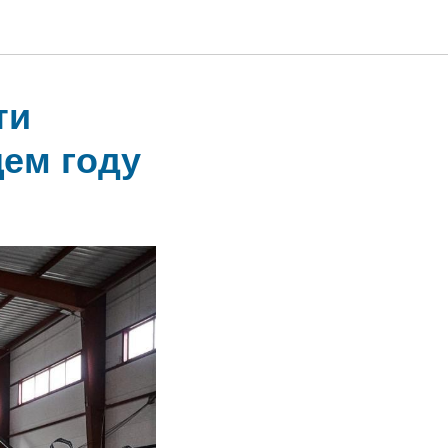
ти
щем году