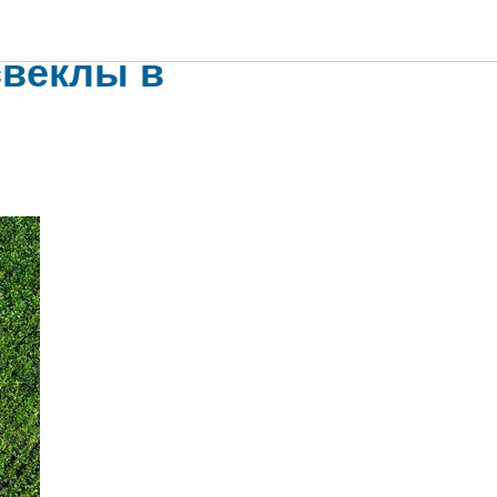
ении
свеклы в